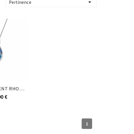

Pertinence
COLLIER ARGENT RHODIÉ PENDANTIF 2 RAILS OXYDES...
00 €
1