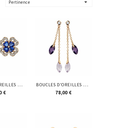

Pertinence
BOUCLES D'OREILLES TIGE PLAQUÉ OR TREFLE...
BOUCLES D'OREILLES PLAQUÉ OR PIERRE RONDE...
0 €
78,00 €