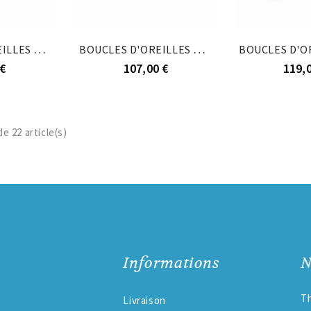
BOUCLES D'OREILLES TIGE PLAQUÉ OR ARBRE DE VIE...
BOUCLES D'OREILLES TIGE PLAQUÉ OR ARBRE DE VIE...
€
107,00 €
119,
e 22 article(s)
Informations
N
Th
Livraison